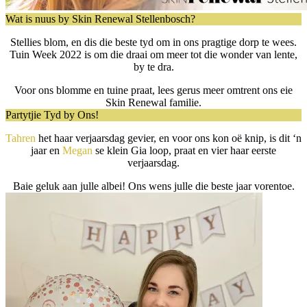
Wat is nuus by Skin Renewal Stellenbosch?
Stellies blom, en dis die beste tyd om in ons pragtige dorp te wees.
Tuin Week 2022 is om die draai om meer tot die wonder van lente,
by te dra.
Voor ons blomme en tuine praat, lees gerus meer omtrent ons eie
Skin Renewal familie.
Partytjie Tyd by Ons!
Tahren
het haar verjaarsdag gevier, en voor ons kon oë knip, is dit ‘n
jaar en
Megan
se klein Gia loop, praat en vier haar eerste
verjaarsdag.
Baie geluk aan julle albei! Ons wens julle die beste jaar vorentoe.