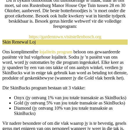
Dit is bykans onmoontlik om uitsonderinge te maak, maar as ons
moet, sal ons Rustenburg Manor House Ope Tuin tussen 28 en 30
Oktober, aanbeveel. Die beste botterbroodjies is ‘n moet onder die
groot eikebome. Besoek ook hulle kwekery wat in hierdie tydperk
beskikbaar is. Besoek gerus hierdie webwerf vir die volledige
feesprogram:
https://gardentown.visitstellenbosch.org
Skin Renewal Loj
Ons komplimentêre
lojaliteits program
beloon ons gewaardeerde
pasiënte vir hul volgehoue lojaliteit. Sodra jy 'n pasiënt van ons
word, word jy outomaties by die program ingeskakel. Elke keer as
jy spandeer by een van ons takke of ons aanlyn winkel, verdien jy
SkinBucks wat in enige tak gebruik kan word as betaling tot dienste,
produkte of geskenkbewyse (wanneer jy die Gold vlak bereik het).
Die SkinBucks program bestaan uit 3 vlakke:
Onyx (jy ontvang 1% van jou totale transaksie as SkinBucks)
Gold (jy ontvang 5% van jou totale transaksie as SkinBucks)
Diamond (jy ontvang 10% van jou totale transaksie as
SkinBucks)
Vir nadere besondere of om die vlak waarop jy is te bevestig, gesels
gerus met enigeen van ons personeel wanneer jy weer in die tak is.