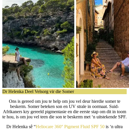
Dr Helenka Deel Velsorg vir die Somer
Ons is gereed om jou te help om jou vel deur hierdie somer te
beskerm. Somer beteken son en UV strale in oormaat. Suid-
Afrikaners kry gereeld pigmentasie en die eerste stap om dit in toom
te hou, is om jou vel teen die son te beskerm met ‘n uitstekende SPF.
Dr Helenka sê “
Heliocare 360° Pigment Fluid SPF 50
is ‘n ultra