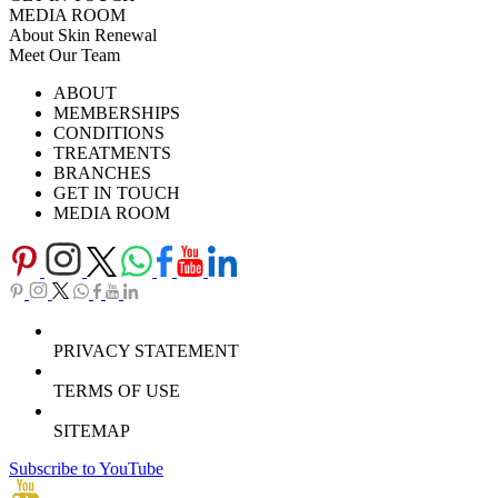
MEDIA ROOM
About Skin Renewal
Meet Our Team
Ask Our Doctors
What's Happening
ABOUT
Careers
TV Series
MEMBERSHIPS
Download Brochure
CONDITIONS
TREATMENTS
BRANCHES
GET IN TOUCH
MEDIA ROOM
PRIVACY STATEMENT
TERMS OF USE
SITEMAP
Subscribe to YouTube