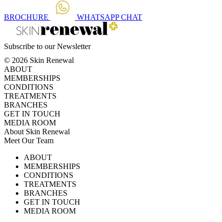
BROCHURE
WHATSAPP
CHAT
Subscribe to our Newsletter
© 2026 Skin Renewal
ABOUT
MEMBERSHIPS
CONDITIONS
TREATMENTS
BRANCHES
GET IN TOUCH
MEDIA ROOM
About Skin Renewal
Meet Our Team
Ask Our Doctors
What's Happening
ABOUT
Careers
TV Series
MEMBERSHIPS
Download Brochure
CONDITIONS
TREATMENTS
BRANCHES
GET IN TOUCH
MEDIA ROOM