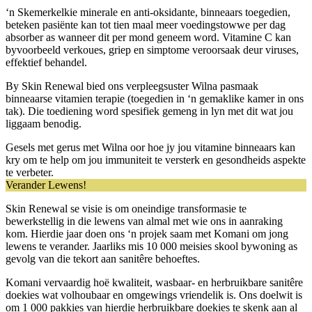
‘n Skemerkelkie minerale en anti-oksidante, binneaars toegedien,
beteken pasiënte kan tot tien maal meer voedingstowwe per dag
absorber as wanneer dit per mond geneem word. Vitamine C kan
byvoorbeeld verkoues, griep en simptome veroorsaak deur viruses,
effektief behandel.
By Skin Renewal bied ons verpleegsuster Wilna pasmaak
binneaarse vitamien terapie (toegedien in ‘n gemaklike kamer in ons
tak). Die toediening word spesifiek gemeng in lyn met dit wat jou
liggaam benodig.
Gesels met gerus met Wilna oor hoe jy jou vitamine binneaars kan
kry om te help om jou immuniteit te versterk en gesondheids aspekte
te verbeter.
Verander Lewens!
Skin Renewal se visie is om oneindige transformasie te
bewerkstellig in die lewens van almal met wie ons in aanraking
kom. Hierdie jaar doen ons ‘n projek saam met Komani om jong
lewens te verander. Jaarliks mis 10 000 meisies skool bywoning as
gevolg van die tekort aan sanitêre behoeftes.
Komani vervaardig hoë kwaliteit, wasbaar- en herbruikbare sanitêre
doekies wat volhoubaar en omgewings vriendelik is. Ons doelwit is
om 1 000 pakkies van hierdie herbruikbare doekies te skenk aan al