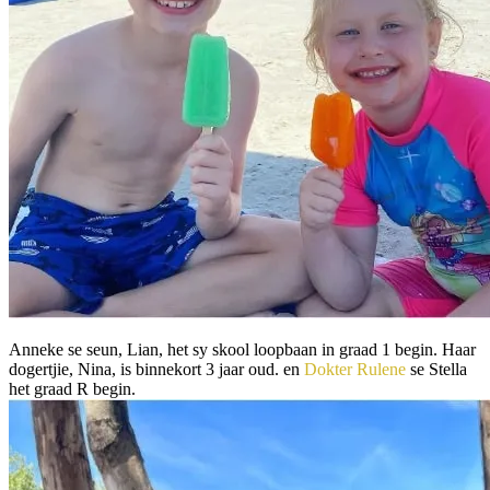
Anneke se seun, Lian, het sy skool loopbaan in graad 1 begin. Haar
dogertjie, Nina, is binnekort 3 jaar oud. en
Dokter Rulene
se Stella
het graad R begin.