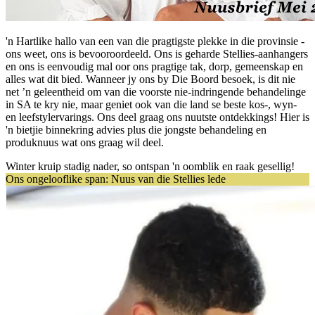
'n Hartlike hallo van een van die pragtigste plekke in die provinsie -
ons weet, ons is bevooroordeeld. Ons is geharde Stellies-aanhangers
en ons is eenvoudig mal oor ons pragtige tak, dorp, gemeenskap en
alles wat dit bied. Wanneer jy ons by Die Boord besoek, is dit nie
net ’n geleentheid om van die voorste nie-indringende behandelinge
in SA te kry nie, maar geniet ook van die land se beste kos-, wyn-
en leefstylervarings. Ons deel graag ons nuutste ontdekkings! Hier is
'n bietjie binnekring advies plus die jongste behandeling en
produknuus wat ons graag wil deel.
Winter kruip stadig nader, so ontspan 'n oomblik en raak gesellig!
Ons ongelooflike span: Nuus van die Stellies lede