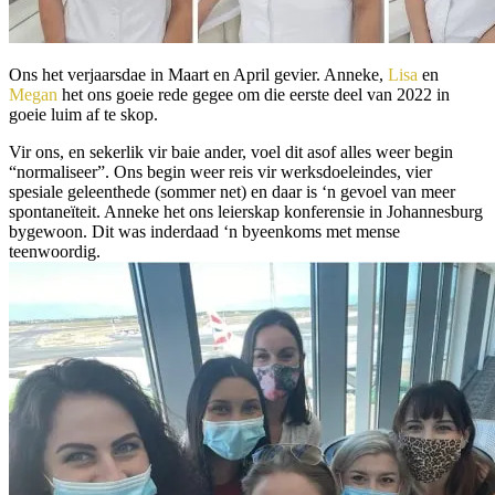
Ons het verjaarsdae in Maart en April gevier. Anneke,
Lisa
en
Megan
het ons goeie rede gegee om die eerste deel van 2022 in
goeie luim af te skop.
Vir ons, en sekerlik vir baie ander, voel dit asof alles weer begin
“normaliseer”. Ons begin weer reis vir werksdoeleindes, vier
spesiale geleenthede (sommer net) en daar is ‘n gevoel van meer
spontaneïteit. Anneke het ons leierskap konferensie in Johannesburg
bygewoon. Dit was inderdaad ‘n byeenkoms met mense
teenwoordig.