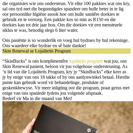
die organisies wie ons ondersteun. Vir elke 100 pakkies wat ons kry,
sal ons tyd met die begunstigdes spandeer om hulle beter in te lig
oor persoonlike higiëne asook hoe om hulle sanitêre doekies te
gebruik en te versorg. Een pakkie kos so min as R150 en die
doekies kan tot drie jaar hou. Om die doekies vir een menstruele
siklus te was, benodig slegs 6 liter water.
Ons pasiënte is so wonderlik en voeg hul bydraes by hul rekeninge.
Ons waardeer elke bydrae en sê baie dankie!
Skin Renewal se Lojaliteits Program
“SkinBucks” is ons komplimentêre
lojaliteits program
wat jou, ons
Skin Renewal pasient, beloon vir jou volgehoue ondersteuning. As
‘n lid van die Lojaliteits Program, kry jy “SkinBucks” elke keer as
jy by enige van ons 18 takke of by ons aanlynwinkel betaal. Hierdie
punte kan gebruik word vir behandelinge, produkte of
geskenkbewyse. Vir meer inligting oor die program, praat gerus met
enige van ons spanlede tydens jou volgende afspraak.
Bederf vir Ma in die maand van Mei!