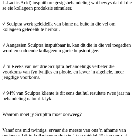
L-Lactic-Acid) inspuitbare gesigsbehandeling wat bewys dat dit die
se eie kollageen produksie stimuleer.
√ Sculptra werk geleidelik van binne na buite in die vel om
kollageen geledelik te herbou.
√ Aangesien Sculptra inspuitbaar is, kan dit die in die vel toegedien
word en sodoende kollageen n goeie hupstoot gee.
√ ’n Reeks van net drie Sculptra-behandelings verbeter die
voorkoms van fyn lyntjies en plooie, en lewer ’n algehele, meer
jeugdige voorkoms.
√ 94% van Sculptra kliënte is dit eens dat hul resultate twee jaar na
behandeling natuurlik lyk.
Waarom moet jy Scupltra moet oorweeg?
Vanaf ons mid twintigs, ervaar die meeste van ons 'n afname van
ongeveer 1% in kollageenproduksie. Teen middel 40 sien ons dat