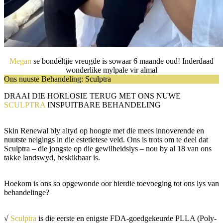
Megan
se bondeltjie vreugde is sowaar 6 maande oud! Inderdaad
wonderlike mylpale vir almal
Ons nuuste Behandeling: Sculptra
DRAAI DIE HORLOSIE TERUG MET ONS NUWE
SCULPTRA
INSPUITBARE BEHANDELING
Skin Renewal bly altyd op hoogte met die mees innoverende en
nuutste neigings in die estetietese veld. Ons is trots om te deel dat
Sculptra – die jongste op die gewilheidslys – nou by al 18 van ons
takke landswyd, beskikbaar is.
Hoekom is ons so opgewonde oor hierdie toevoeging tot ons lys van
behandelinge?
√
Sculptra
is die eerste en enigste FDA-goedgekeurde PLLA (Poly-