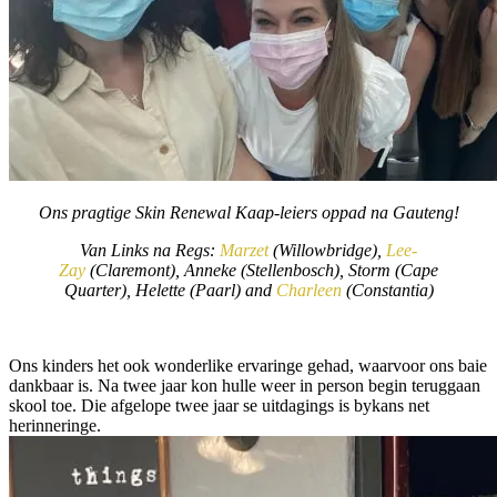
Ons pragtige Skin Renewal Kaap-leiers oppad na Gauteng!
Van Links na Regs:
Marzet
(Willowbridge),
Lee-
Zay
(Claremont), Anneke (Stellenbosch), Storm (Cape
Quarter), Helette (Paarl) and
Charleen
(Constantia)
Ons kinders het ook wonderlike ervaringe gehad, waarvoor ons baie
dankbaar is. Na twee jaar kon hulle weer in person begin teruggaan
skool toe. Die afgelope twee jaar se uitdagings is bykans net
herinneringe.